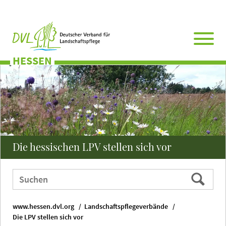
Direkt
Zum
Zum
Zur
zum
Hauptmenü
Seitenende
Website-
Seiteninhalt
Suche
HESSEN
Die hessischen LPV stellen sich vor
Webauftritt
Suchen
durchsuchen
nach:
www.hessen.dvl.org
Landschaftspflegeverbände
Die LPV stellen sich vor