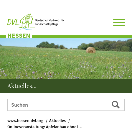
Direkt
Zum
Zum
Zur
zum
Hauptmenü
Seitenende
Website-
Seiteninhalt
Suche
HESSEN
Aktuelles...
Webauftritt
Suchen
durchsuchen
nach:
www.hessen.dvl.org
Aktuelles
Onlineveranstaltung: Apfelanbau ohne intensiven Pflanzenschutz